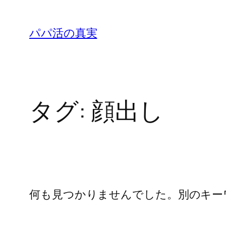
内
容
パパ活の真実
を
ス
キ
ッ
タグ:
顔出し
プ
何も見つかりませんでした。別のキー