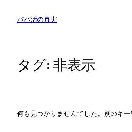
内
容
パパ活の真実
を
ス
キ
ッ
タグ:
非表示
プ
何も見つかりませんでした。別のキー